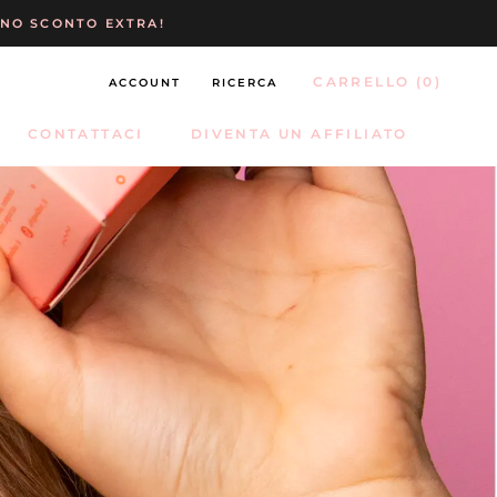
UNO SCONTO EXTRA!
CARRELLO (
0
)
ACCOUNT
RICERCA
CONTATTACI
DIVENTA UN AFFILIATO
CONTATTACI
DIVENTA UN AFFILIATO