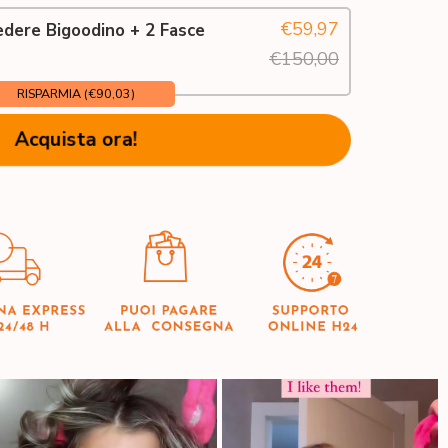
€59,97
dere Bigoodino + 2 Fasce
€150,00
RISPARMIA (
€90,03
)
Acquista ora!