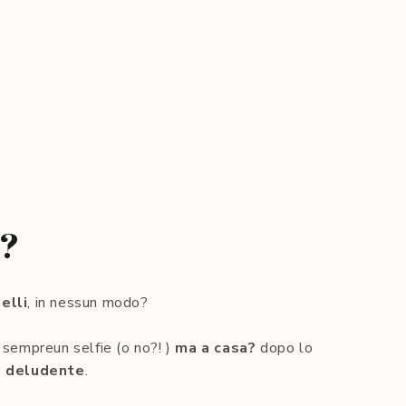
a?
elli
, in nessun modo?
 sempreun selfie (o no?! )
ma a casa?
dopo lo
e
deludente
.