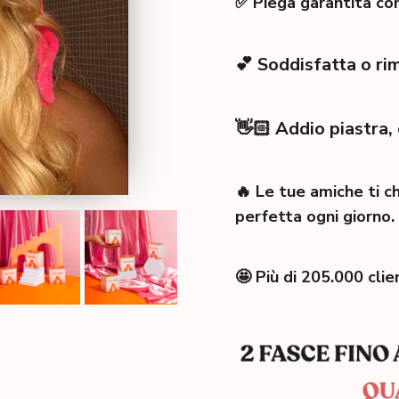
✅ Piega garantita co
💕 Soddisfatta o ri
👋🏻 Addio piastra, 
🔥 Le tue amiche ti c
perfetta ogni giorno.
🤩 Più di 205.000 clie