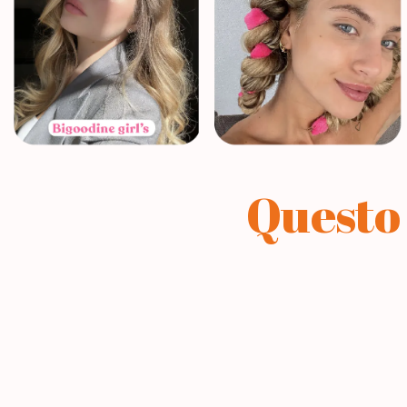
Questo 