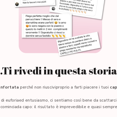
..Ti rivedi in questa stori
onfortata
perché non riusciviproprio a farti piacere i tuoi
cap
i euforiaed entusiasmo, ci sentiamo così bene da scattarci
icominciada capo: il risultato è imprevedibile e quasi sempr