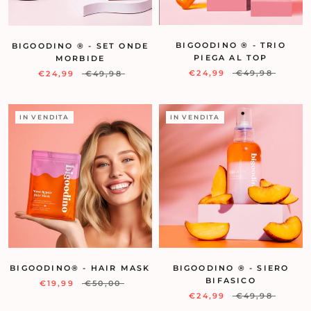
BIGOODINO ® - TRIO
BIGOODINO ® - SET ONDE
PIEGA AL TOP
MORBIDE
€24,99
€49,98
€24,99
€49,98
IN VENDITA
IN VENDITA
BIGOODINO® - HAIR MASK
BIGOODINO ® - SIERO
BIFASICO
€19,99
€50,00
€24,99
€49,98