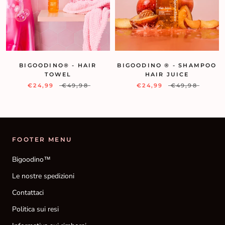
BIGOODINO ® - SHAMPOO
BIGOODINO® - HAIR
HAIR JUICE
TOWEL
€24,99
€49,98
€24,99
€49,98
FOOTER MENU
Bigoodino™
Le nostre spedizioni
Contattaci
Politica sui resi