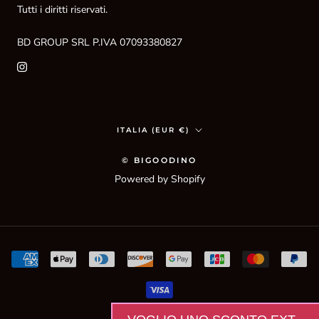
Tutti i diritti riservati.
BD GROUP SRL P.IVA 07093380827
Paese/Area
ITALIA (EUR €)
geografica
© BIGOODINO
Powered by Shopify